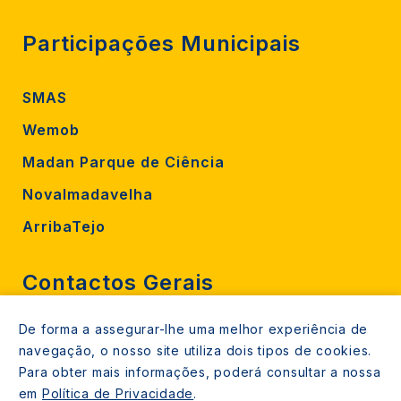
Participações Municipais
SMAS
Wemob
Madan Parque de Ciência
Novalmadavelha
ArribaTejo
Contactos Gerais
De forma a assegurar-lhe uma melhor experiência de
212 724 000
navegação, o nosso site utiliza dois tipos de cookies.
800206770 (gratuito rede fixa)
Para obter mais informações, poderá consultar a nossa
em
Política de Privacidade
.