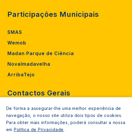
Participações Municipais
SMAS
Wemob
Madan Parque de Ciência
Novalmadavelha
ArribaTejo
Contactos Gerais
De forma a assegurar-lhe uma melhor experiência de
212 724 000
navegação, o nosso site utiliza dois tipos de cookies.
800206770 (gratuito rede fixa)
Para obter mais informações, poderá consultar a nossa
em
Política de Privacidade
.