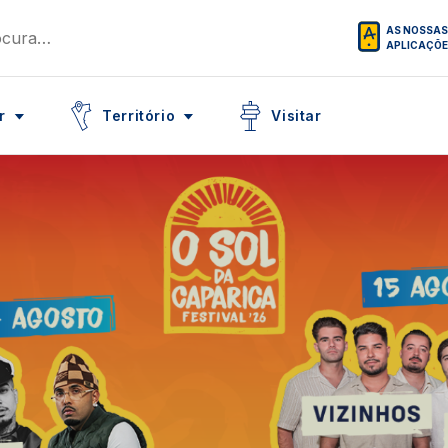
AS NOSSAS
APLICAÇÕ
Icon
Icon
r
Território
Visitar
tubro