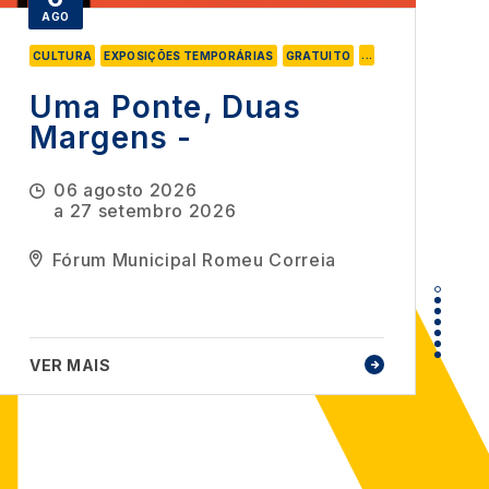
AGO
...
CULTURA
EXPOSIÇÕES TEMPORÁRIAS
GRATUITO
Uma Ponte, Duas
Margens -
Comemorações do
06 agosto 2026
60.º aniversário da
a
27 setembro 2026
Ponte 25 de Abril
Fórum Municipal Romeu Correia
VER MAIS