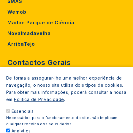
SMAS
Wemob
Madan Parque de Ciência
Novalmadavelha
ArribaTejo
Contactos Gerais
De forma a assegurar-lhe uma melhor experiência de
212 724 000
navegação, o nosso site utiliza dois tipos de cookies.
800206770 (gratuito rede fixa)
Para obter mais informações, poderá consultar a nossa
em
Política de Privacidade
.
Contacte-nos
Essenciais
Espaços de atendimento
Necessários para o funcionamento do site, não implicam
Livro Amarelo
qualquer recolha dos seus dados.
Analytics