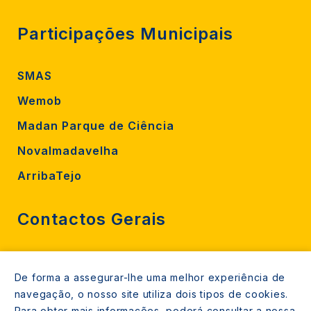
Participações Municipais
SMAS
Wemob
Madan Parque de Ciência
Novalmadavelha
ArribaTejo
Contactos Gerais
212 724 000
De forma a assegurar-lhe uma melhor experiência de
800206770 (gratuito rede fixa)
navegação, o nosso site utiliza dois tipos de cookies.
Para obter mais informações, poderá consultar a nossa