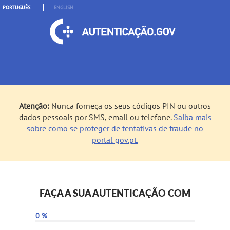
PORTUGUÊS
ENGLISH
Atenção:
Nunca forneça os seus códigos PIN ou outros
dados pessoais por SMS, email ou telefone.
Saiba mais
sobre como se proteger de tentativas de fraude no
portal gov.pt.
FAÇA A SUA AUTENTICAÇÃO COM
0 %