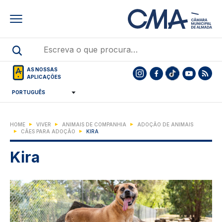
Skip
to
main
content
AS NOSSAS
APLICAÇÕES
HOME
VIVER
ANIMAIS DE COMPANHIA
ADOÇÃO DE ANIMAIS
CÃES PARA ADOÇÃO
KIRA
Kira