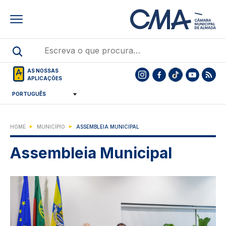
Skip
to
main
content
AS NOSSAS
APLICAÇÕES
HOME
MUNICÍPIO
ASSEMBLEIA MUNICIPAL
Assembleia Municipal