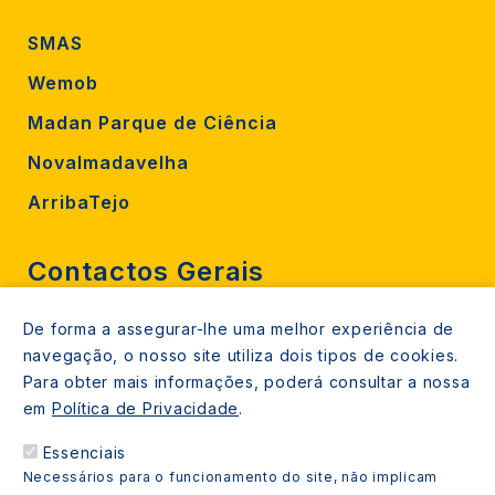
SMAS
Wemob
Madan Parque de Ciência
Novalmadavelha
ArribaTejo
Contactos Gerais
De forma a assegurar-lhe uma melhor experiência de
212 724 000
navegação, o nosso site utiliza dois tipos de cookies.
800206770 (gratuito rede fixa)
Para obter mais informações, poderá consultar a nossa
em
Política de Privacidade
.
Contacte-nos
Essenciais
Espaços de atendimento
Necessários para o funcionamento do site, não implicam