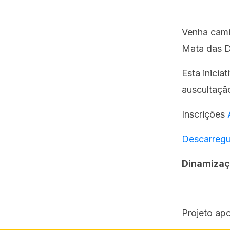
Venha camin
Mata das D
Esta inicia
auscultaçã
Inscrições
Descarregu
Dinamizaç
Projeto ap