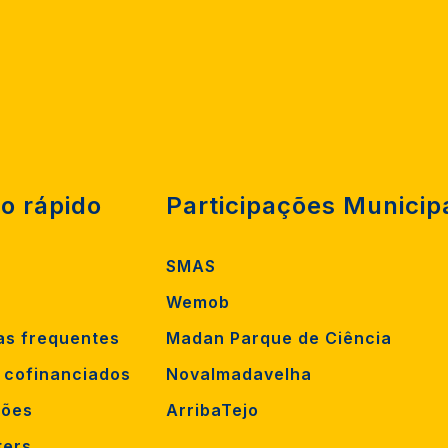
o rápido
Participações Municip
SMAS
Wemob
as frequentes
Madan Parque de Ciência
s cofinanciados
Novalmadavelha
ções
ArribaTejo
ters