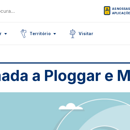
AS NOSSAS
APLICAÇÕ
Icon
Icon
r
Território
Visitar
ada a Ploggar e M