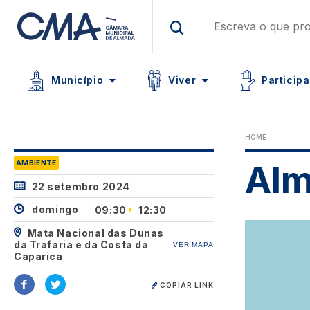
Skip
to
main
Main navigation
content
Icon
Icon
Icon
Município
Viver
Participa
HOME
AMBIENTE
Alm
22 setembro 2024
domingo
09:30
12:30
Image
Mata Nacional das Dunas
da Trafaria e da Costa da
VER MAPA
Caparica
COPIAR LINK