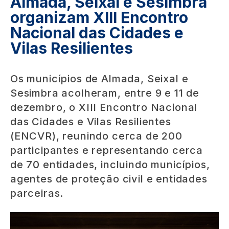
Almada, Seixal e Sesimbra
organizam XIII Encontro
Nacional das Cidades e
Vilas Resilientes
Os municípios de Almada, Seixal e
Sesimbra acolheram, entre 9 e 11 de
dezembro, o XIII Encontro Nacional
das Cidades e Vilas Resilientes
(ENCVR), reunindo cerca de 200
participantes e representando cerca
de 70 entidades, incluindo municípios,
agentes de proteção civil e entidades
parceiras.
Image
Image
Image
Image