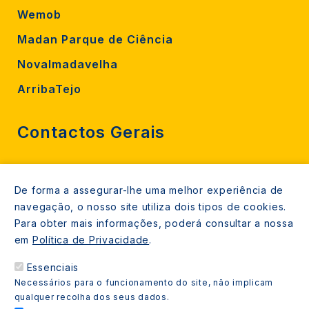
Wemob
Madan Parque de Ciência
Novalmadavelha
ArribaTejo
Contactos Gerais
212 724 000
De forma a assegurar-lhe uma melhor experiência de
800206770 (gratuito rede fixa)
navegação, o nosso site utiliza dois tipos de cookies.
Contacte-nos
Para obter mais informações, poderá consultar a nossa
em
Política de Privacidade
.
Espaços de atendimento
Essenciais
Livro Amarelo
Necessários para o funcionamento do site, não implicam
qualquer recolha dos seus dados.