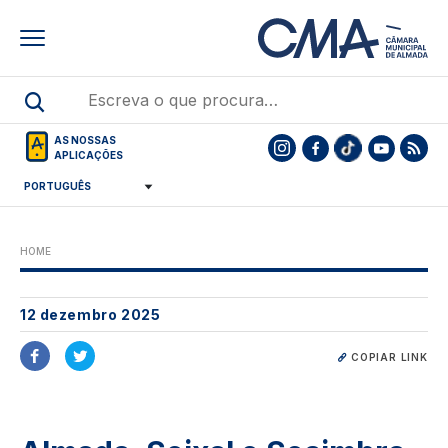
Skip
to
main
content
AS NOSSAS
APLICAÇÕES
HOME
12 dezembro 2025
COPIAR LINK