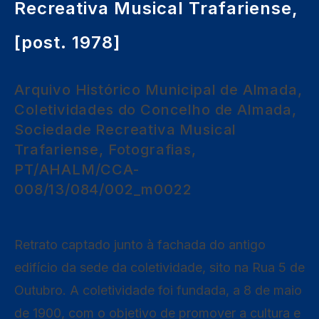
Recreativa Musical Trafariense,
[post. 1978]
Arquivo Histórico Municipal de Almada,
Coletividades do Concelho de Almada,
Sociedade Recreativa Musical
Trafariense, Fotografias,
PT/AHALM/CCA-
008/13/084/002_m0022
Retrato captado junto à fachada do antigo
edifício da sede da coletividade, sito na Rua 5 de
Outubro. A coletividade foi fundada, a 8 de maio
de 1900, com o objetivo de promover a cultura e