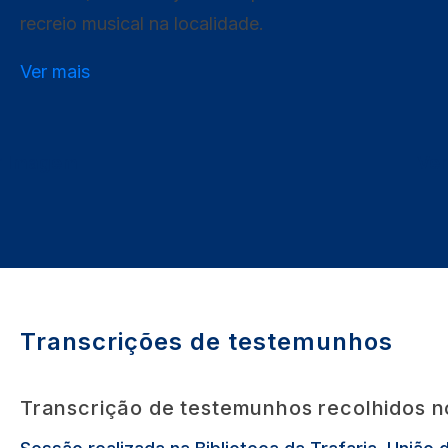
recreio musical na localidade.
Ver mais
r Imagem
Ve
Transcrições de testemunhos
Transcrição de testemunhos recolhidos n