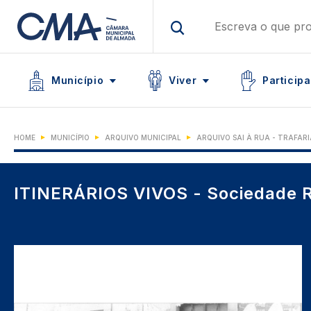
Skip
to
main
Main navigation
content
Icon
Icon
Icon
Município
Viver
Participa
HOME
MUNICÍPIO
ARQUIVO MUNICIPAL
ARQUIVO SAI À RUA - TRAFAR
ITINERÁRIOS VIVOS - Sociedade R
Imagem