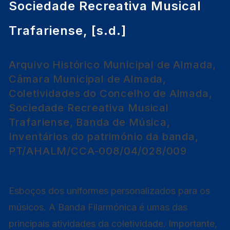
Sociedade Recreativa Musical
Trafariense, [s.d.]
Arquivo Histórico Municipal de Almada,
Câmara Municipal de Almada,
Coletividades do Concelho de Almada,
Sociedade Recreativa Musical
Trafariense, Banda de Música,
Inventários do património da banda,
PT/AHALM/CCA-008/04/028/009
Esboços dos uniformes personalizados para os
músicos. A Banda Filarmónica é umas das
principais atividades da coletividade. Importante,