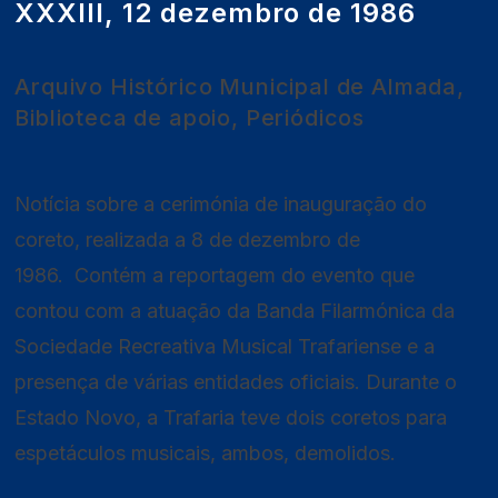
XXXIII, 12 dezembro de 1986
Arquivo Histórico Municipal de Almada,
Biblioteca de apoio, Periódicos
Notícia sobre a cerimónia de inauguração do
coreto, realizada a 8 de dezembro de
1986. Contém a reportagem do evento que
contou com a atuação da Banda Filarmónica da
Sociedade Recreativa Musical Trafariense e a
presença de várias entidades oficiais. Durante o
Estado Novo, a Trafaria teve dois coretos para
espetáculos musicais, ambos, demolidos.