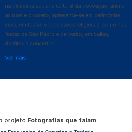
na dinâmica social e cultural da povoação, anima
as ruas e o coreto, apresenta-se em cerimónias
civis, em festas e procissões religiosas, como nas
festas de São Pedro e de verão, em bailes,
desfiles e concertos.
r Imagem
Ver
Ver mais
o projeto
Fotografias que falam