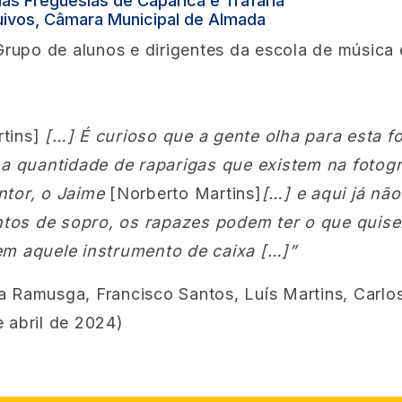
 das Freguesias de Caparica e Trafaria
quivos, Câmara Municipal de Almada
rupo de alunos e dirigentes da escola de música 
tins]
[…] É curioso que a gente olha para esta fo
a quantidade de raparigas que existem na fotogr
entor, o Jaime
[Norberto Martins]
[…] e aqui já não
ntos de sopro, os rapazes podem ter o que quis
rem aquele instrumento de caixa […]”
a Ramusga, Francisco Santos, Luís Martins, Carlo
e abril de 2024)