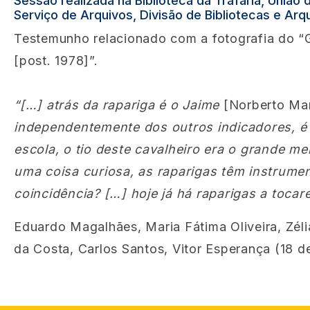
Sessão realizada na Biblioteca da Trafaria, União
Serviço de Arquivos, Divisão de Bibliotecas e Ar
Testemunho relacionado com a fotografia do “G
[post. 1978]”.
“[…] atrás da rapariga é o Jaime
[Norberto Mar
independentemente dos outros indicadores, é 
escola, o tio deste cavalheiro era o grande m
uma coisa curiosa, as raparigas têm instrume
coincidência? […] hoje já há raparigas a toca
Eduardo Magalhães, Maria Fátima Oliveira, Zéli
da Costa, Carlos Santos, Vitor Esperança (18 d