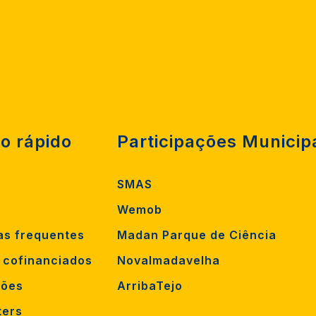
o rápido
Participações Municip
SMAS
Wemob
as frequentes
Madan Parque de Ciência
s cofinanciados
Novalmadavelha
ções
ArribaTejo
ters