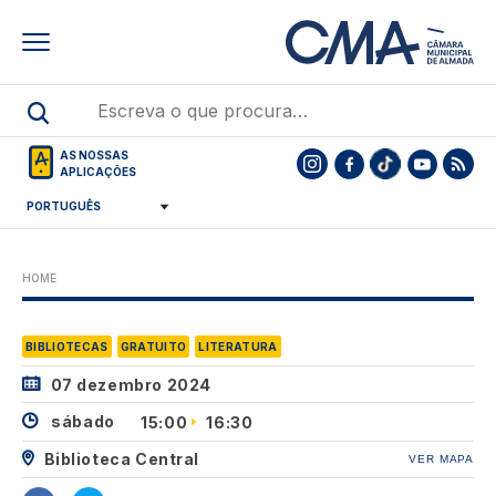
Skip
to
main
content
AS NOSSAS
APLICAÇÕES
HOME
BIBLIOTECAS
GRATUITO
LITERATURA
07 dezembro 2024
sábado
15:00
16:30
Biblioteca Central
VER MAPA