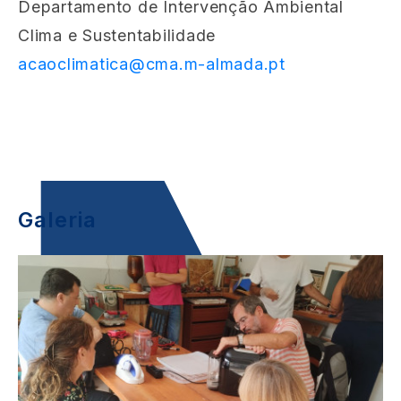
Departamento de Intervenção Ambiental
Clima e Sustentabilidade
acaoclimatica@cma.m-almada.pt
Galeria
Image
I