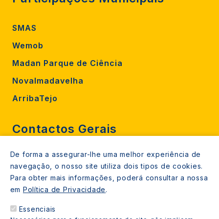
SMAS
Wemob
Madan Parque de Ciência
Novalmadavelha
ArribaTejo
Contactos Gerais
De forma a assegurar-lhe uma melhor experiência de
212 724 000
navegação, o nosso site utiliza dois tipos de cookies.
800206770 (gratuito rede fixa)
Para obter mais informações, poderá consultar a nossa
em
Política de Privacidade
.
Contacte-nos
Essenciais
Espaços de atendimento