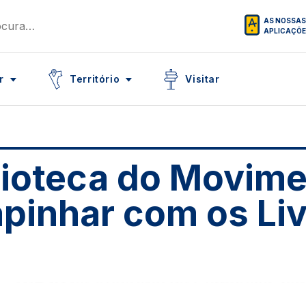
AS NOSSAS
APLICAÇÕ
Icon
Icon
r
Território
Visitar
lioteca do Movime
pinhar com os Li