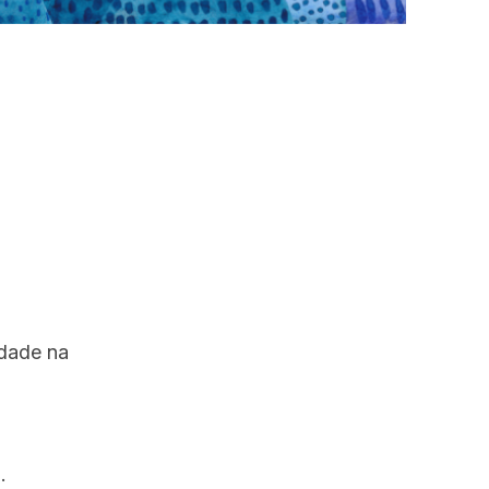
idade na
.