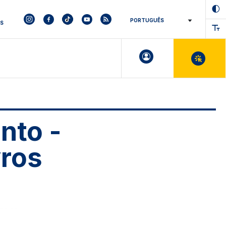
ES
nto -
vros