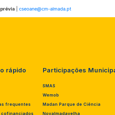
prévia
|
cseoane@cm-almada.pt
o rápido
Participações Municip
SMAS
Wemob
as frequentes
Madan Parque de Ciência
s cofinanciados
Novalmadavelha