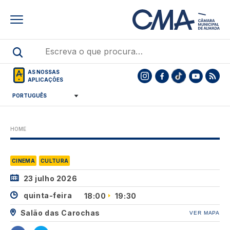
Skip
to
main
content
AS NOSSAS
APLICAÇÕES
HOME
CINEMA
CULTURA
23 julho 2026
quinta-feira
18:00
19:30
Salão das Carochas
VER MAPA