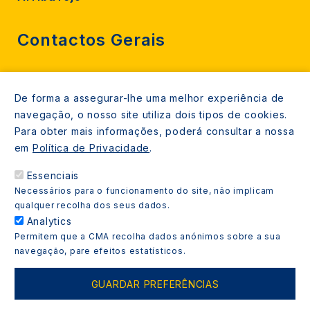
Contactos Gerais
212 724 000
De forma a assegurar-lhe uma melhor experiência de
800206770 (gratuito rede fixa)
navegação, o nosso site utiliza dois tipos de cookies.
Contacte-nos
Para obter mais informações, poderá consultar a nossa
em
Política de Privacidade
.
Espaços de atendimento
Essenciais
Livro Amarelo
Necessários para o funcionamento do site, não implicam
qualquer recolha dos seus dados.
Analytics
Permitem que a CMA recolha dados anónimos sobre a sua
navegação, pare efeitos estatísticos.
Copyright © 2021 Almada Informa. Todos os direitos
reservados.
GUARDAR PREFERÊNCIAS