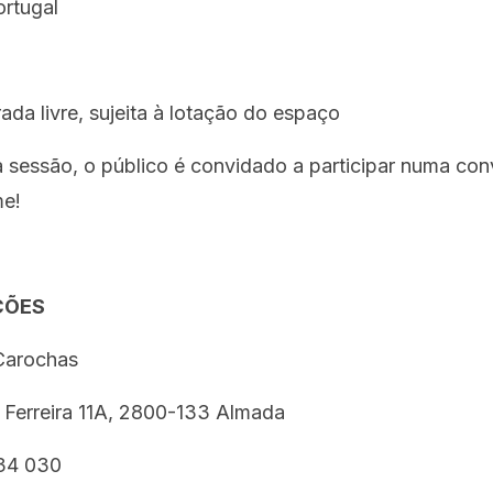
rtugal
trada
livre, sujeita à lotação do espaço
 sessão, o público é convidado a participar numa con
me!
ÇÕES
Carochas
Ferreira 11A, 2800-133 Almada
734 030