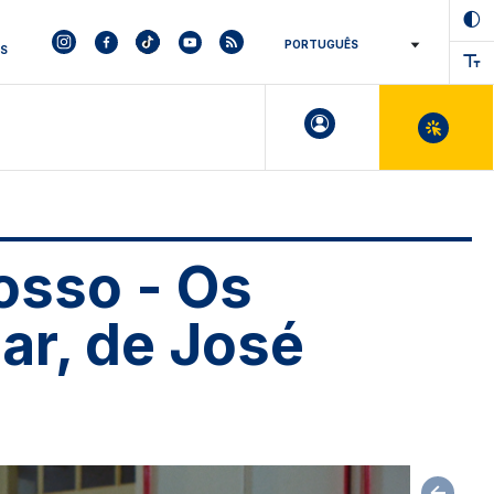
ES
osso - Os
ar, de José