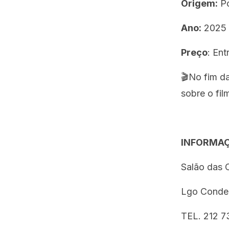
Origem:
Po
Ano:
2025
Preço
: En
🎬No fim da
sobre o fil
INFORMA
Salão das 
Lgo Conde 
TEL. 212 