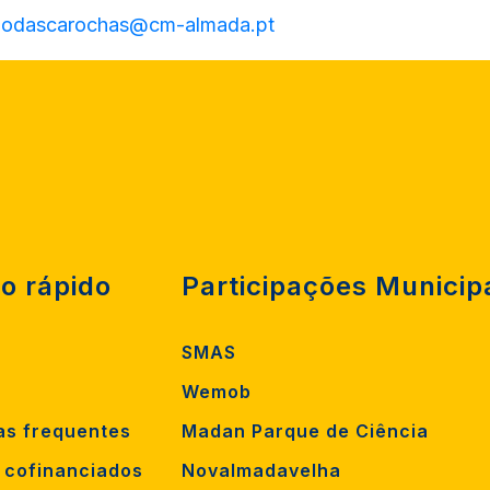
aodascarochas@cm-almada.pt
o rápido
Participações Municip
SMAS
Wemob
as frequentes
Madan Parque de Ciência
s cofinanciados
Novalmadavelha