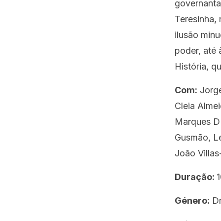
governanta
Teresinha,
ilusão minu
poder, até
História, q
Com:
Jorge
Cleia Almei
Marques D'A
Gusmão, Le
João Villas
Duração:
1
Género:
D