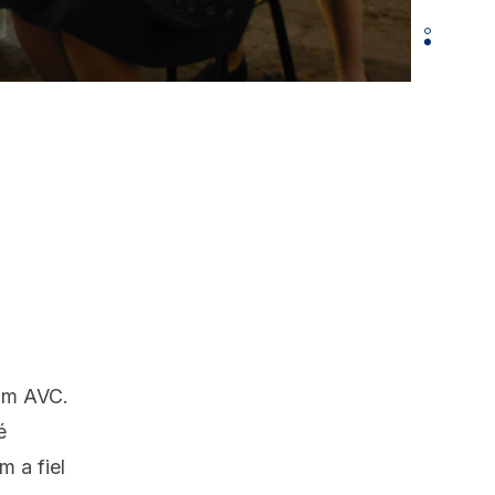
 um AVC.
é
 a fiel