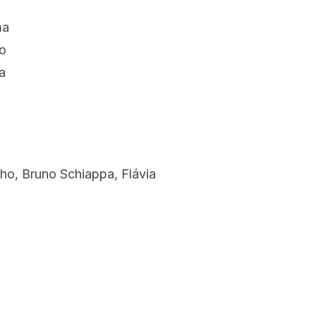
ma
no
a
ho, Bruno Schiappa, Flávia