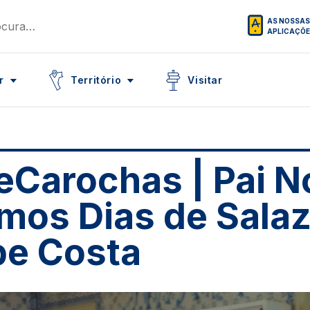
AS NOSSAS
APLICAÇÕ
Icon
Icon
r
Território
Visitar
eCarochas | Pai N
imos Dias de Salaz
ipe Costa