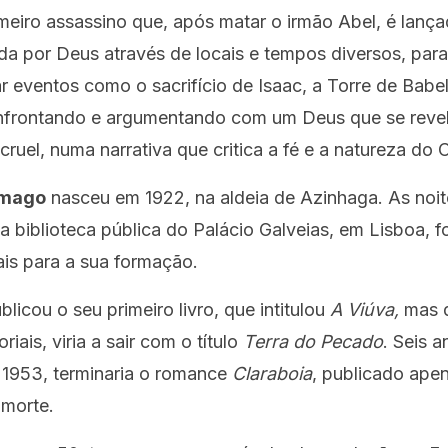
meiro assassino que, após matar o irmão Abel, é lanç
da por Deus através de locais e tempos diversos, para
 eventos como o sacrifício de Isaac, a Torre de Babel
onfrontando e argumentando com um Deus que se reve
 cruel, numa narrativa que critica a fé e a natureza do C
amago
nasceu em 1922, na aldeia de Azinhaga. As noit
 biblioteca pública do Palácio Galveias, em Lisboa, 
is para a sua formação.
licou o seu primeiro livro, que intitulou
A Viúva,
mas q
riais, viria a sair com o título
Terra do Pecado
. Seis a
 1953, terminaria o romance
Claraboia
, publicado ape
 morte.