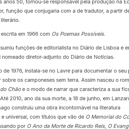
s anos 50, tornou-se responsável pela produção na Edi
r, função que conjugaria com a de tradutor, a partir d
literário.
 escrita em 1966 com
Os Poemas Possíveis
.
sumiu funções de editorialista no Diário de Lisboa e e
i nomeado diretor-adjunto do Diário de Notícias.
o de 1976, instala-se no Lavre para documentar o seu 
r sobre os camponeses sem terra. Assim nasceu o ro
 do Chão
e o modo de narrar que caracteriza a sua fic
Até 2010, ano da sua morte, a 18 de junho, em Lanzar
go construiu uma obra incontornável na literatura
e universal, com títulos que vão de
O Memorial do C
assando por
O Ano da Morte de Ricardo Reis
,
O Evang