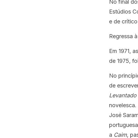
No final do
Estúdios Co
e de crítico 
Regressa à
Em 1971, as
de 1975, fo
No princípi
de escreve
Levantado
novelesca. 
José Sarama
portuguesa 
a
Caim
, p