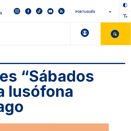
ES
res “Sábados
ra lusófona
ago