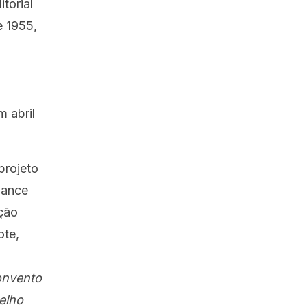
torial
e 1955,
m abril
projeto
mance
ção
ote,
onvento
elho