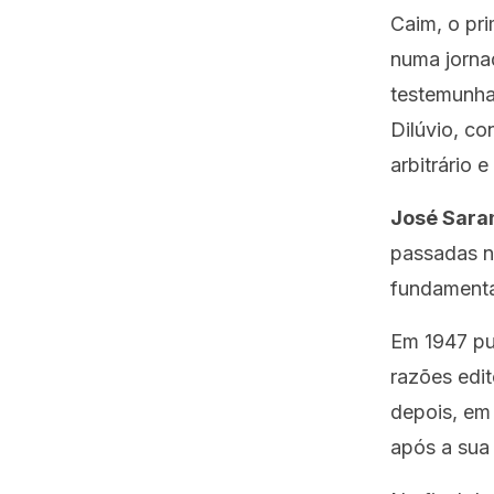
Caim, o pri
numa jorna
testemunhar
Dilúvio, c
arbitrário e
José Sar
passadas na
fundamenta
Em 1947 pub
razões edito
depois, em
após a sua