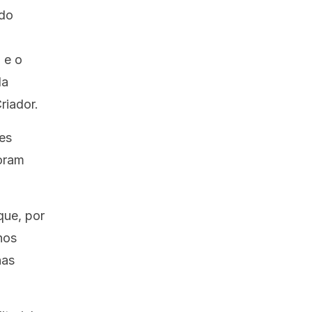
ado
 e o
la
riador.
es
foram
ue, por
nos
nas