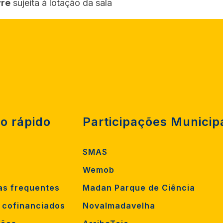
vre
sujeita à lotação da sala
o rápido
Participações Municip
SMAS
Wemob
as frequentes
Madan Parque de Ciência
s cofinanciados
Novalmadavelha