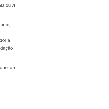
es
ou
A
nome,
dor a
ndação
obel de