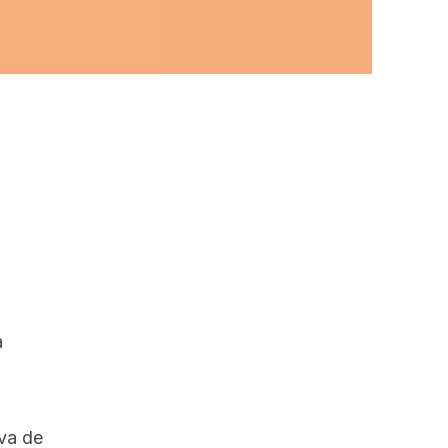
a
va de