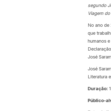
segundo Je
Viagem do 
No ano de 
que trabalh
humanos e 
Declaração
José Saram
José Saram
Literatura 
Duração:
1
Público-al