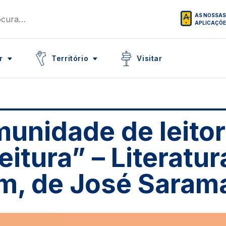
AS NOSSAS
APLICAÇÕ
Icon
Icon
r
Território
Visitar
unidade de leito
leitura” – Literatu
m, de José Saram