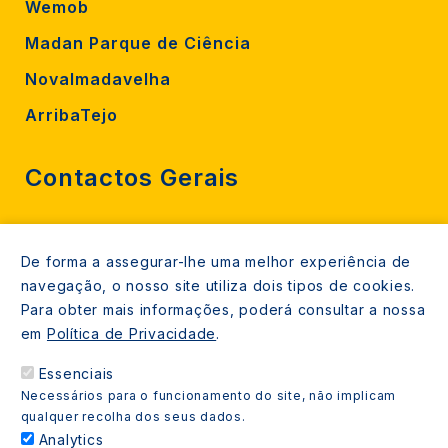
Wemob
Madan Parque de Ciência
Novalmadavelha
ArribaTejo
Contactos Gerais
212 724 000
De forma a assegurar-lhe uma melhor experiência de
800206770 (gratuito rede fixa)
navegação, o nosso site utiliza dois tipos de cookies.
Contacte-nos
Para obter mais informações, poderá consultar a nossa
em
Política de Privacidade
.
Espaços de atendimento
Essenciais
Livro Amarelo
Necessários para o funcionamento do site, não implicam
qualquer recolha dos seus dados.
Analytics