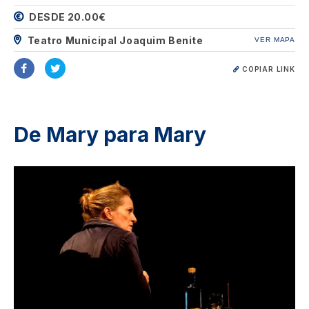
DESDE 20.00€
Teatro Municipal Joaquim Benite
VER MAPA
COPIAR LINK
De Mary para Mary
Image
Image