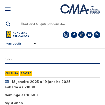
Skip
to
main
content
AS NOSSAS
APLICAÇÕES
HOME
CULTURA
TEATRO
18 janeiro 2025
a
19 janeiro 2025
sábado às 21h00
domingo às 16h00
M/14 anos