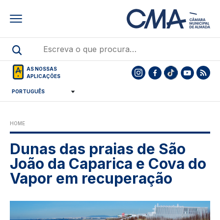
Skip
to
main
content
AS NOSSAS
APLICAÇÕES
HOME
Dunas das praias de São
João da Caparica e Cova do
Vapor em recuperação