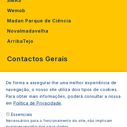
SMAS
Wemob
Madan Parque de Ciência
Novalmadavelha
ArribaTejo
Contactos Gerais
212 724 000
De forma a assegurar-lhe uma melhor experiência de
800206770 (gratuito rede fixa)
navegação, o nosso site utiliza dois tipos de cookies.
Contacte-nos
Para obter mais informações, poderá consultar a nossa
em
Política de Privacidade
.
Espaços de atendimento
Essenciais
Livro Amarelo
Necessários para o funcionamento do site, não implicam
qualquer recolha dos seus dados.