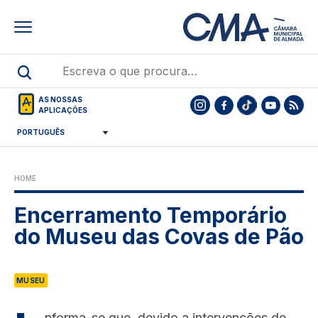
Skip
to
main
content
AS NOSSAS
APLICAÇÕES
HOME
Encerramento Temporário
do Museu das Covas de Pão
MUSEU
nforma-se que, devido a intervenções de