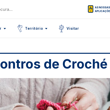
AS NOSSAS
APLICAÇÕ
Icon
Icon
r
Território
Visitar
ontros de Croché