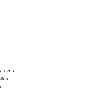
de avós
stima.
a