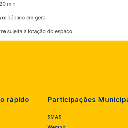
20 min
vo:
público em geral
vre
sujeita à lotação do espaço
o rápido
Participações Municip
SMAS
Wemob