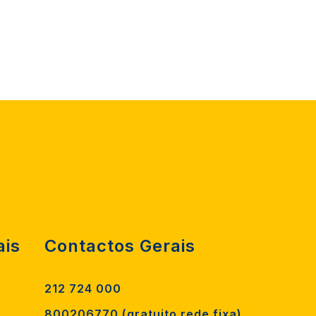
ais
Contactos Gerais
212 724 000
800206770 (gratuito rede fixa)