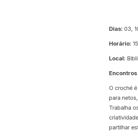
Dias:
03, 1
Horário:
15
Local:
Bibl
Encontros
O croché é 
para netos,
Trabalha os
criativida
partilhar e