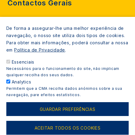
Contactos Gerais
212 724 000
De forma a assegurar-lhe uma melhor experiência de
800206770 (gratuito rede fixa)
navegação, o nosso site utiliza dois tipos de cookies.
Contacte-nos
Para obter mais informações, poderá consultar a nossa
em
Política de Privacidade
.
Espaços de atendimento
Essenciais
Livro Amarelo
Necessários para o funcionamento do site, não implicam
qualquer recolha dos seus dados.
Analytics
Permitem que a CMA recolha dados anónimos sobre a sua
navegação, pare efeitos estatísticos.
Copyright © 2021 Almada Informa. Todos os direitos
reservados.
GUARDAR PREFERÊNCIAS
ACEITAR TODOS OS COOKIES