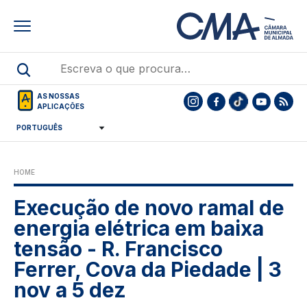
Skip
to
main
content
AS NOSSAS
APLICAÇÕES
HOME
Execução de novo ramal de
energia elétrica em baixa
tensão - R. Francisco
Ferrer, Cova da Piedade | 3
nov a 5 dez