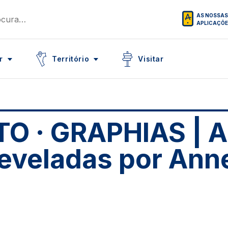
AS NOSSAS
APLICAÇÕ
Icon
Icon
r
Território
Visitar
O · GRAPHIAS | As
eveladas por Anne