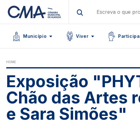
Skip
to
main
Main navigation
content
Icon
Icon
Icon
Município
Viver
Participa
HOME
Exposição "PHYT
Chão das Artes r
e Sara Simões"