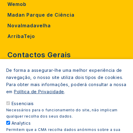
Wemob
Madan Parque de Ciência
Novalmadavelha
ArribaTejo
Contactos Gerais
De forma a assegurar-lhe uma melhor experiência de
212 724 000
navegação, o nosso site utiliza dois tipos de cookies.
800206770 (gratuito rede fixa)
Para obter mais informações, poderá consultar a nossa
em
Política de Privacidade
.
Contacte-nos
Essenciais
Espaços de atendimento
Necessários para o funcionamento do site, não implicam
Livro Amarelo
qualquer recolha dos seus dados.
Analytics
Permitem que a CMA recolha dados anónimos sobre a sua