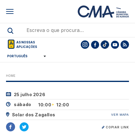
Skip
to
main
content
AS NOSSAS
APLICAÇÕES
HOME
25 julho 2026
sábado
10:00
12:00
Solar dos Zagallos
VER MAPA
COPIAR LINK