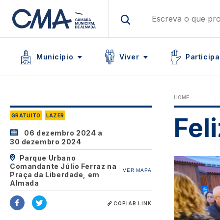
Skip
to
main
Main navigation
content
Icon
Icon
Icon
Município
Viver
Participa
HOME
GRATUITO
LAZER
Fel
06 dezembro 2024
a
30 dezembro 2024
Parque Urbano
Image
Comandante Júlio Ferraz na
VER MAPA
Praça da Liberdade, em
Almada
COPIAR LINK