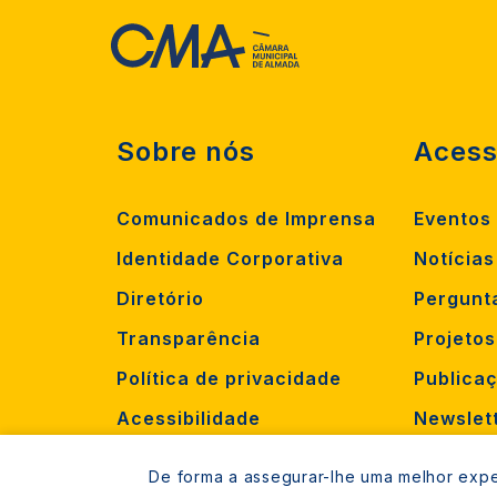
Sobre nós
Acess
Comunicados de Imprensa
Eventos
Identidade Corporativa
Notícias
Diretório
Pergunt
Transparência
Projeto
Política de privacidade
Publica
Acessibilidade
Newslet
Criar oc
De forma a assegurar-lhe uma melhor exper