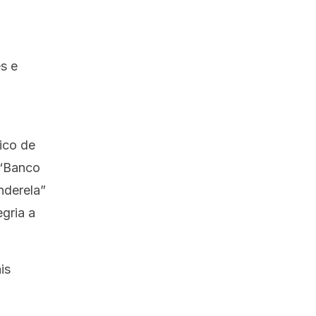
s e
rico de
 “Banco
nderela”
gria a
is