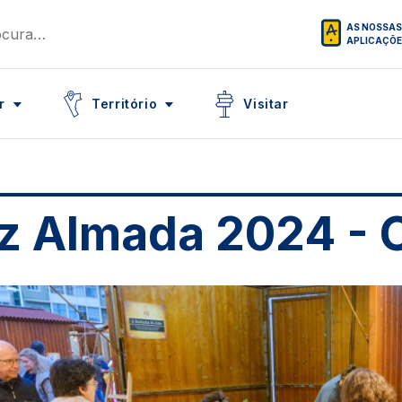
AS NOSSAS
APLICAÇÕ
Icon
Icon
r
Território
Visitar
iz Almada 2024 - 