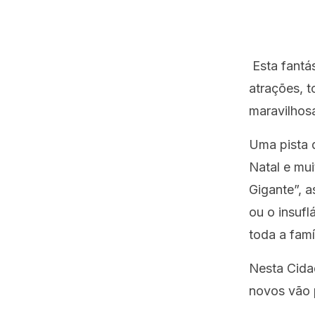
Esta fantá
atrações, t
maravilhos
Uma pista d
Natal e mui
Gigante”, a
ou o insufl
toda a famí
Nesta Cida
novos vão p