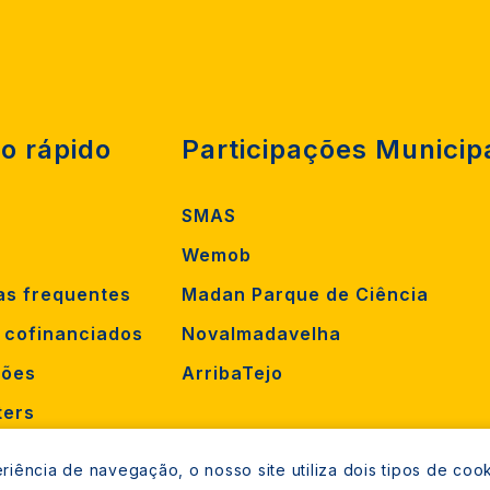
o rápido
Participações Municip
SMAS
Wemob
as frequentes
Madan Parque de Ciência
s cofinanciados
Novalmadavelha
ções
ArribaTejo
ters
orrência
iência de navegação, o nosso site utiliza dois tipos de cook