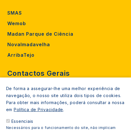
SMAS
Wemob
Madan Parque de Ciência
Novalmadavelha
ArribaTejo
Contactos Gerais
De forma a assegurar-lhe uma melhor experiência de
212 724 000
navegação, o nosso site utiliza dois tipos de cookies.
800206770 (gratuito rede fixa)
Para obter mais informações, poderá consultar a nossa
em
Política de Privacidade
.
Contacte-nos
Essenciais
Espaços de atendimento
Necessários para o funcionamento do site, não implicam