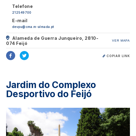
Telefone
212549700
E-mail
devpu@cma.m-almada.pt
Alameda de Guerra Junqueiro, 2810-
VER MAPA
074 Feijó
COPIAR LINK
Jardim do Complexo
Desportivo do Feijó
Image