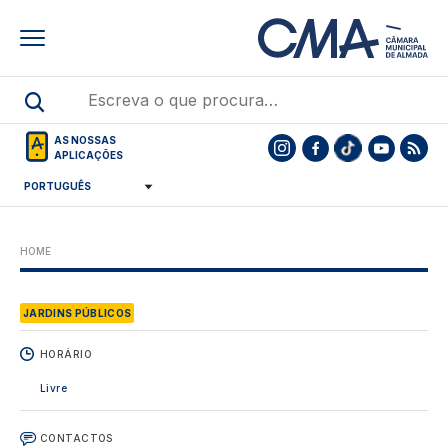
Skip
to
main
content
AS NOSSAS
APLICAÇÕES
HOME
JARDINS PÚBLICOS
HORÁRIO
Livre
CONTACTOS