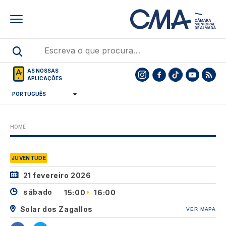
Skip
to
main
content
AS NOSSAS
APLICAÇÕES
HOME
JUVENTUDE
21 fevereiro 2026
sábado
15:00
16:00
Solar dos Zagallos
VER MAPA