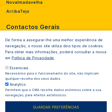
Novalmadavelha
ArribaTejo
Contactos Gerais
De forma a assegurar-lhe uma melhor experiência de
212 724 000
navegação, o nosso site utiliza dois tipos de cookies.
800206770 (gratuito rede fixa)
Para obter mais informações, poderá consultar a nossa
em
Política de Privacidade
.
Contacte-nos
Essenciais
Espaços de atendimento
Necessários para o funcionamento do site, não implicam
Livro Amarelo
qualquer recolha dos seus dados.
Analytics
Permitem que a CMA recolha dados anónimos sobre a sua
navegação, pare efeitos estatísticos.
Copyright © 2021 Almada Informa. Todos os direitos
GUARDAR PREFERÊNCIAS
reservados.