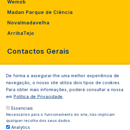
Wemob
Madan Parque de Ciência
Novalmadavelha
ArribaTejo
Contactos Gerais
212 724 000
De forma a assegurar-lhe uma melhor experiência de
800206770 (gratuito rede fixa)
navegação, o nosso site utiliza dois tipos de cookies.
Contacte-nos
Para obter mais informações, poderá consultar a nossa
em
Política de Privacidade
.
Espaços de atendimento
Essenciais
Livro Amarelo
Necessários para o funcionamento do site, não implicam
qualquer recolha dos seus dados.
Analytics