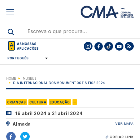
Skip
to
main
content
AS NOSSAS
APLICAÇÕES
HOME
MUSEUS
DIA INTERNACIONAL DOS MONUMENTOS E SÍTIOS 2024
...
CRIANÇAS
CULTURA
EDUCAÇÃO
18 abril 2024
a
21 abril 2024
Almada
VER MAPA
COPIAR LINK