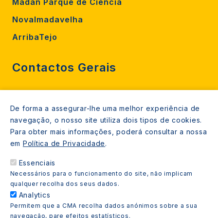
Madan Parque de Ciência
Novalmadavelha
ArribaTejo
Contactos Gerais
212 724 000
De forma a assegurar-lhe uma melhor experiência de
800206770 (gratuito rede fixa)
navegação, o nosso site utiliza dois tipos de cookies.
Contacte-nos
Para obter mais informações, poderá consultar a nossa
em
Política de Privacidade
.
Espaços de atendimento
Essenciais
Livro Amarelo
Necessários para o funcionamento do site, não implicam
qualquer recolha dos seus dados.
Analytics
Permitem que a CMA recolha dados anónimos sobre a sua
navegação, pare efeitos estatísticos.