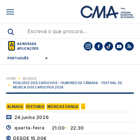
Skip
to
main
content
AS NOSSAS
APLICAÇÕES
HOME
MUSEUS
POSLÚDIO DOS CAPUCHOS - HUMORES DE CÂMARA - FESTIVAL DE
MÚSICA DOS CAPUCHOS 2026
...
ALMADA
FESTIVAIS
MÚSICA E DANÇA
24 junho 2026
quarta-feira
21:00
22:30
DESDE 15.00€