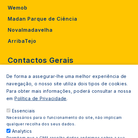
Wemob
Madan Parque de Ciência
Novalmadavelha
ArribaTejo
Contactos Gerais
De forma a assegurar-lhe uma melhor experiência de
212 724 000
navegação, o nosso site utiliza dois tipos de cookies.
800206770 (gratuito rede fixa)
Para obter mais informações, poderá consultar a nossa
em
Política de Privacidade
.
Contacte-nos
Essenciais
Espaços de atendimento
Necessários para o funcionamento do site, não implicam
Livro Amarelo
qualquer recolha dos seus dados.
Analytics
Permitem que a CMA recolha dados anónimos sobre a sua