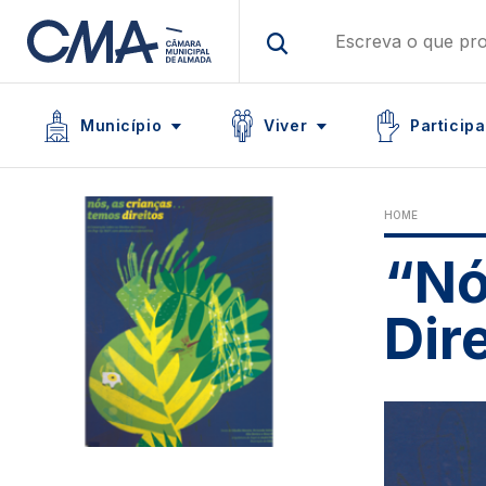
Skip
to
main
Main navigation
content
Icon
Icon
Icon
Município
Viver
Participa
HOME
“Nó
Dir
Image