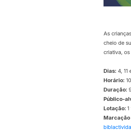
As crianças
cheio de su
criativa, os
Dias:
4, 11
Horário:
10
Duração:
9
Público-al
Lotação:
1
Marcação 
biblactivi