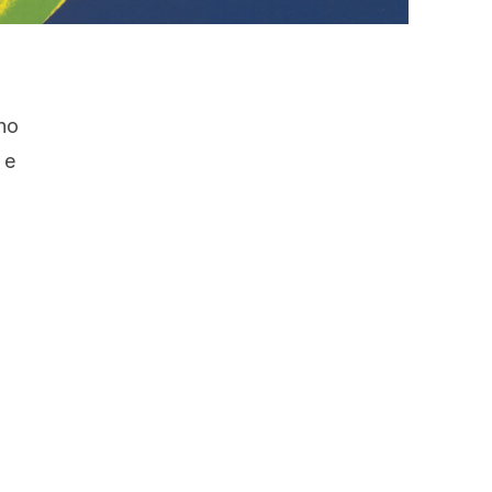
ho
 e