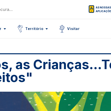
AS NOSSAS
APLICAÇÕ
Icon
Icon
r
Território
Visitar
s, as Crianças...
eitos"