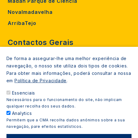
Madan Parque de Ciência
Novalmadavelha
ArribaTejo
Contactos Gerais
De forma a assegurar-lhe uma melhor experiência de
212 724 000
navegação, o nosso site utiliza dois tipos de cookies.
800206770 (gratuito rede fixa)
Para obter mais informações, poderá consultar a nossa
em
Política de Privacidade
.
Contacte-nos
Essenciais
Espaços de atendimento
Necessários para o funcionamento do site, não implicam
Livro Amarelo
qualquer recolha dos seus dados.
Analytics
Permitem que a CMA recolha dados anónimos sobre a sua
navegação, pare efeitos estatísticos.