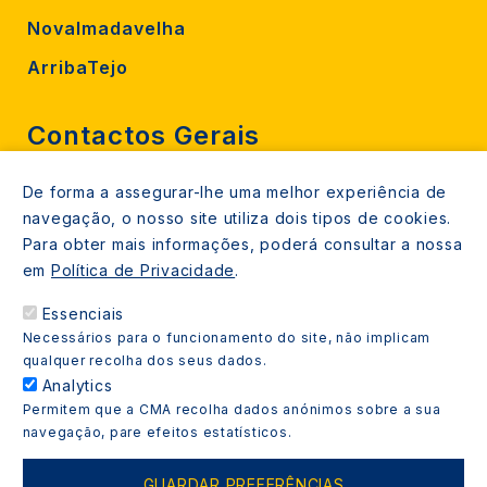
Novalmadavelha
ArribaTejo
Contactos Gerais
De forma a assegurar-lhe uma melhor experiência de
212 724 000
navegação, o nosso site utiliza dois tipos de cookies.
800206770 (gratuito rede fixa)
Para obter mais informações, poderá consultar a nossa
em
Política de Privacidade
.
Contacte-nos
Essenciais
Espaços de atendimento
Necessários para o funcionamento do site, não implicam
Livro Amarelo
qualquer recolha dos seus dados.
Analytics
Permitem que a CMA recolha dados anónimos sobre a sua
navegação, pare efeitos estatísticos.
Copyright © 2021 Almada Informa. Todos os direitos
GUARDAR PREFERÊNCIAS