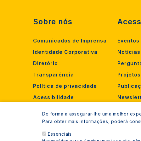
Sobre nós
Acess
Comunicados de Imprensa
Eventos
Identidade Corporativa
Notícias
Diretório
Pergunt
Transparência
Projeto
Política de privacidade
Publica
Acessibilidade
Newslet
Criar oc
De forma a assegurar-lhe uma melhor exper
Recruta
Para obter mais informações, poderá cons
Essenciais
Necessários para o funcionamento do site, não