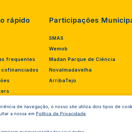
o rápido
Participações Municip
SMAS
Wemob
as frequentes
Madan Parque de Ciência
s cofinanciados
Novalmadavelha
ções
ArribaTejo
ters
orrência
iência de navegação, o nosso site utiliza dois tipos de cook
mento
ultar a nossa em
Política de Privacidade
.
 implicam qualquer recolha dos seus dados.