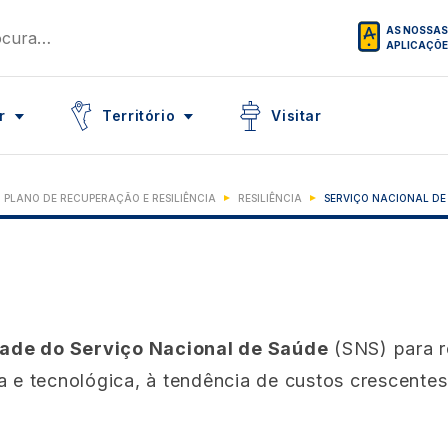
AS NOSSAS
APLICAÇÕ
Icon
Icon
r
Território
Visitar
PLANO DE RECUPERAÇÃO E RESILIÊNCIA
RESILIÊNCIA
SERVIÇO NACIONAL DE
dade do Serviço Nacional de Saúde
(SNS) para 
ca e tecnológica, à tendência de custos crescent