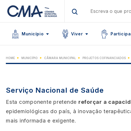
Skip
to
main
Main navigation
content
Icon
Icon
Icon
Município
Viver
Participa
HOME
MUNICÍPIO
CÂMARA MUNICIPAL
PROJETOS COFINANCIADOS
Serviço Nacional de Saúde
Esta componente pretende
reforçar a capaci
epidemiológicas do país, à inovação terapêuti
mais informada e exigente.