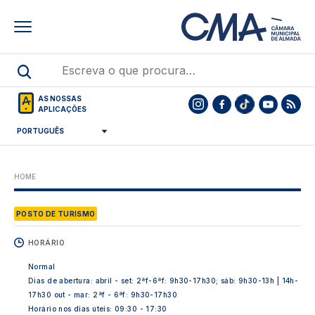
Skip
to
main
content
AS NOSSAS
APLICAÇÕES
HOME
POSTO DE TURISMO
HORÁRIO
Normal
Dias de abertura: abril - set: 2ªf-6ªf: 9h30-17h30; sáb: 9h30-13h | 14h-
17h30 out - mar: 2ªf - 6ªf: 9h30-17h30
Horário nos dias úteis: 09:30 - 17:30