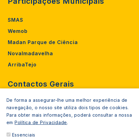
Participações Municipais
SMAS
Wemob
Madan Parque de Ciência
Novalmadavelha
ArribaTejo
Contactos Gerais
De forma a assegurar-lhe uma melhor experiência de
212 724 000
navegação, o nosso site utiliza dois tipos de cookies.
800206770 (gratuito rede fixa)
Para obter mais informações, poderá consultar a nossa
em
Política de Privacidade
.
Contacte-nos
Essenciais
Espaços de atendimento