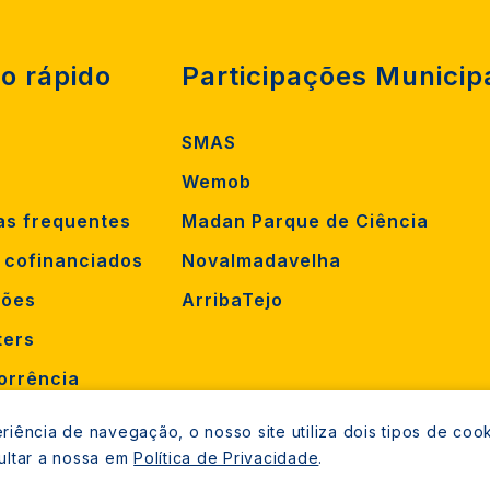
o rápido
Participações Municip
SMAS
Wemob
as frequentes
Madan Parque de Ciência
s cofinanciados
Novalmadavelha
ções
ArribaTejo
ters
orrência
mento
iência de navegação, o nosso site utiliza dois tipos de cook
ultar a nossa em
Política de Privacidade
.