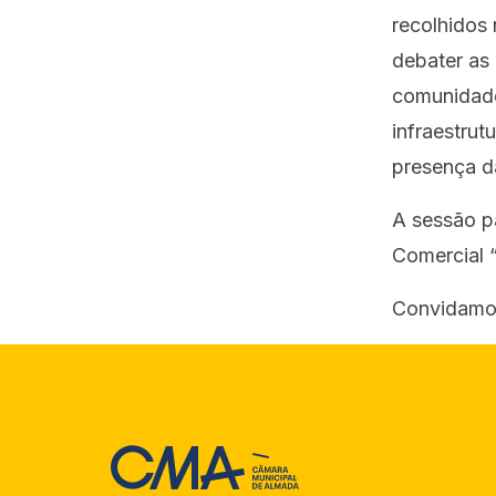
recolhidos 
debater as 
comunidade 
infraestrut
presença d
A sessão pa
Comercial 
Convidamos