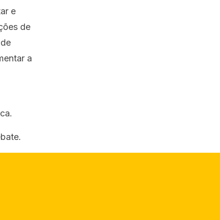
ar e
ações de
 de
mentar a
ca.
bate.