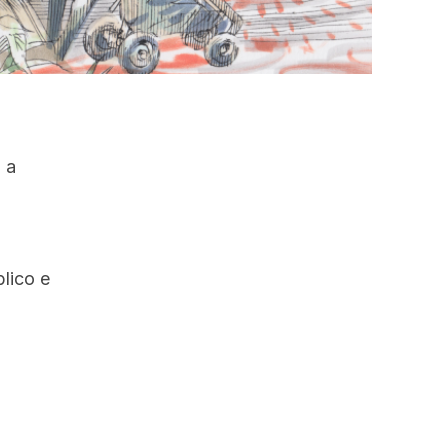
 a
lico e