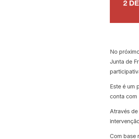
No próximo
Junta de Fr
participat
Este é um 
conta com 
Através de 
intervençã
Com base n