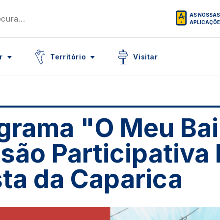
AS NOSSAS
APLICAÇÕ
Icon
Icon
r
Território
Visitar
grama "O Meu Bair
são Participativa
ta da Caparica