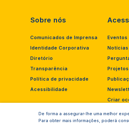
Sobre nós
Acess
Comunicados de Imprensa
Eventos
Identidade Corporativa
Notícias
Diretório
Pergunt
Transparência
Projeto
Política de privacidade
Publica
Acessibilidade
Newslet
Criar oc
Recruta
De forma a assegurar-lhe uma melhor exper
Para obter mais informações, poderá cons