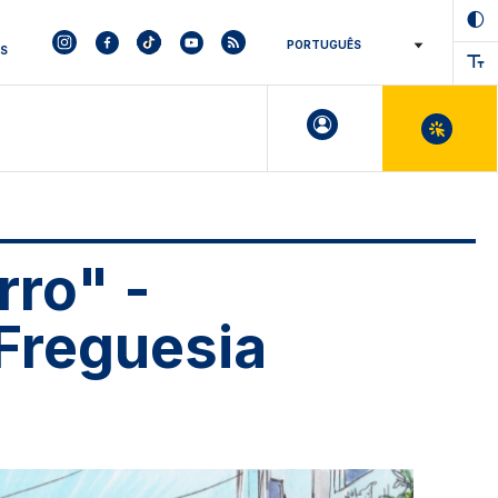
ES
ro" -
 Freguesia