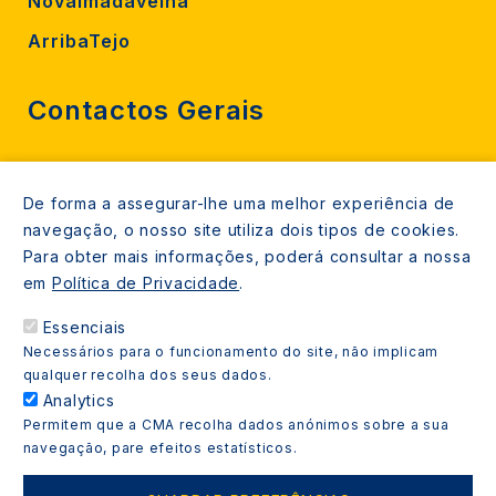
Novalmadavelha
ArribaTejo
Contactos Gerais
212 724 000
De forma a assegurar-lhe uma melhor experiência de
800206770 (gratuito rede fixa)
navegação, o nosso site utiliza dois tipos de cookies.
Contacte-nos
Para obter mais informações, poderá consultar a nossa
em
Política de Privacidade
.
Espaços de atendimento
Essenciais
Livro Amarelo
Necessários para o funcionamento do site, não implicam
qualquer recolha dos seus dados.
Analytics
Permitem que a CMA recolha dados anónimos sobre a sua
navegação, pare efeitos estatísticos.
Copyright © 2021 Almada Informa. Todos os direitos
reservados.