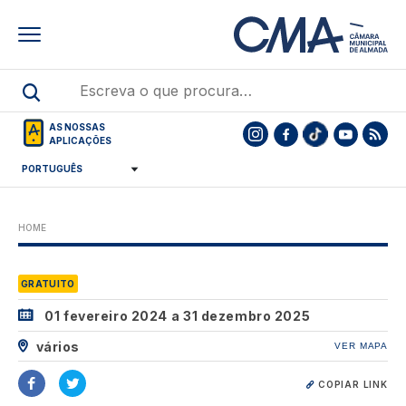
Skip
to
main
content
AS NOSSAS
APLICAÇÕES
HOME
GRATUITO
01 fevereiro 2024
a
31 dezembro 2025
vários
VER MAPA
COPIAR LINK