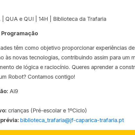
 | QUA e QUI | 14H | Biblioteca da Trafaria
e Programação
dades têm como objetivo proporcionar experiências de
o às novas tecnologias, contribuindo assim para um m
ento de lógica e raciocínio. Queres aprender a constr
um Robot? Contamos contigo!
ão:
Ai9
vo:
crianças (Pré-escolar e 1ºCiclo)
prévia:
biblioteca_trafaria@jf-caparica-trafaria.pt