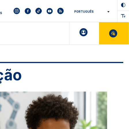
ES
ção