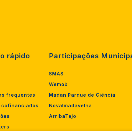
o rápido
Participações Municip
SMAS
Wemob
as frequentes
Madan Parque de Ciência
s cofinanciados
Novalmadavelha
ções
ArribaTejo
ters