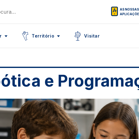
AS NOSSAS
APLICAÇÕ
Icon
Icon
r
Território
Visitar
ótica e Programa