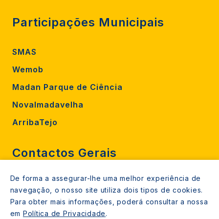
Participações Municipais
SMAS
Wemob
Madan Parque de Ciência
Novalmadavelha
ArribaTejo
Contactos Gerais
De forma a assegurar-lhe uma melhor experiência de
212 724 000
navegação, o nosso site utiliza dois tipos de cookies.
800206770 (gratuito rede fixa)
Para obter mais informações, poderá consultar a nossa
em
Política de Privacidade
.
Contacte-nos