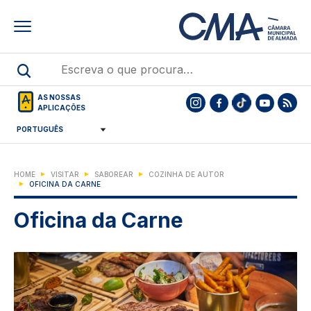
Skip
to
main
content
AS NOSSAS
APLICAÇÕES
HOME
VISITAR
SABOREAR
COZINHA DE AUTOR
OFICINA DA CARNE
Oficina da Carne