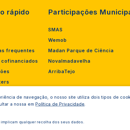
o rápido
Participações Municip
SMAS
Wemob
as frequentes
Madan Parque de Ciência
s cofinanciados
Novalmadavelha
ções
ArribaTejo
ters
orrência
iência de navegação, o nosso site utiliza dois tipos de cook
mento
ultar a nossa em
Política de Privacidade
.
 implicam qualquer recolha dos seus dados.