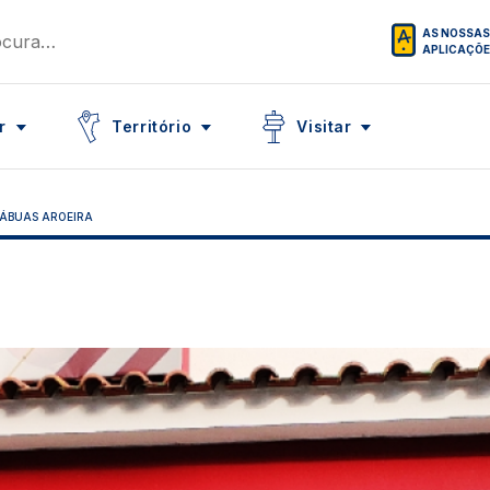
AS NOSSAS
APLICAÇÕ
Icon
Icon
r
Território
Visitar
ÁBUAS AROEIRA