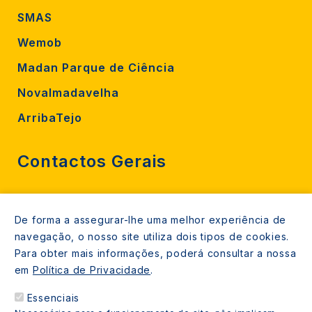
SMAS
Wemob
Madan Parque de Ciência
Novalmadavelha
ArribaTejo
Contactos Gerais
212 724 000
De forma a assegurar-lhe uma melhor experiência de
800206770 (gratuito rede fixa)
navegação, o nosso site utiliza dois tipos de cookies.
Contacte-nos
Para obter mais informações, poderá consultar a nossa
em
Política de Privacidade
.
Espaços de atendimento
Essenciais
Livro Amarelo