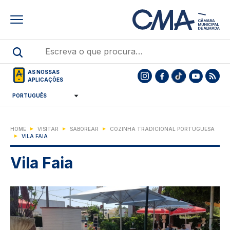
Skip
to
main
content
AS NOSSAS
APLICAÇÕES
HOME
VISITAR
SABOREAR
COZINHA TRADICIONAL PORTUGUESA
VILA FAIA
Vila Faia