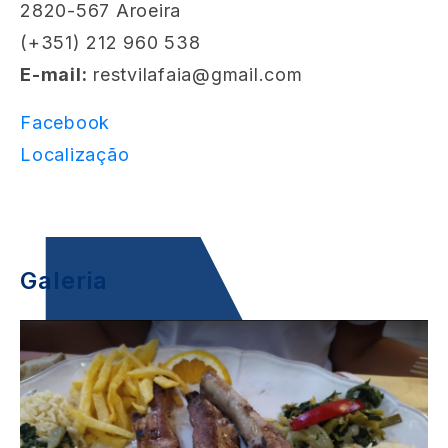
2820-567 Aroeira
(+351) 212 960 538
E-mail:
restvilafaia@gmail.com
Facebook
Localização
Galeria
Image
I