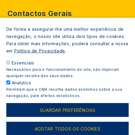
Contactos Gerais
De forma a assegurar-lhe uma melhor experiência de
212 724 000
navegação, o nosso site utiliza dois tipos de cookies.
800206770 (gratuito rede fixa)
Para obter mais informações, poderá consultar a nossa
em
Política de Privacidade
.
Contacte-nos
Essenciais
Espaços de atendimento
Necessários para o funcionamento do site, não implicam
Livro Amarelo
qualquer recolha dos seus dados.
Analytics
Permitem que a CMA recolha dados anónimos sobre a sua
navegação, pare efeitos estatísticos.
Copyright © 2021 Almada Informa. Todos os direitos
GUARDAR PREFERÊNCIAS
reservados.
ACEITAR TODOS OS COOKIES