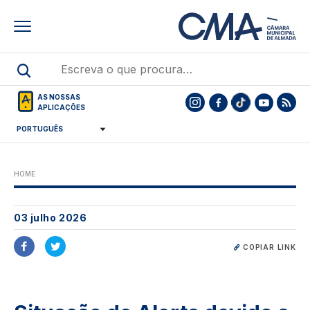
Skip
to
main
content
AS NOSSAS
APLICAÇÕES
HOME
03 julho 2026
COPIAR LINK