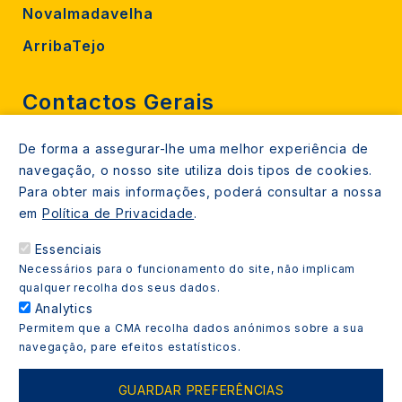
Novalmadavelha
ArribaTejo
Contactos Gerais
De forma a assegurar-lhe uma melhor experiência de
212 724 000
navegação, o nosso site utiliza dois tipos de cookies.
800206770 (gratuito rede fixa)
Para obter mais informações, poderá consultar a nossa
em
Política de Privacidade
.
Contacte-nos
Essenciais
Espaços de atendimento
Necessários para o funcionamento do site, não implicam
Livro Amarelo
qualquer recolha dos seus dados.
Analytics
Permitem que a CMA recolha dados anónimos sobre a sua
navegação, pare efeitos estatísticos.
Copyright © 2021 Almada Informa. Todos os direitos
GUARDAR PREFERÊNCIAS
reservados.