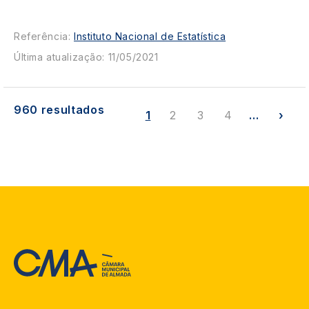
Referência:
Instituto Nacional de Estatística
Última atualização: 11/05/2021
Pagination
960 resultados
Nex
1
2
3
4
…
›
pag