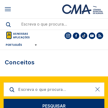
Skip
to
main
content
AS NOSSAS
APLICAÇÕES
Conceitos
PESQUISAR