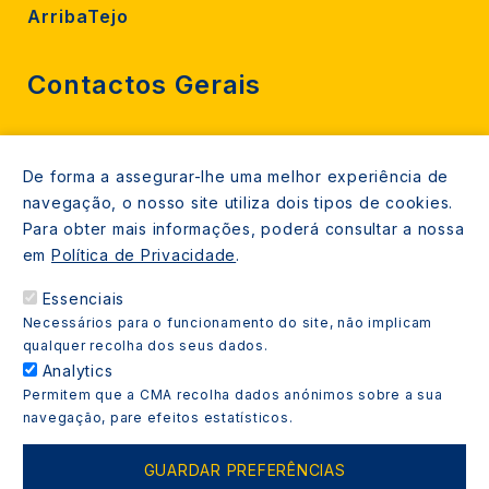
ArribaTejo
Contactos Gerais
212 724 000
De forma a assegurar-lhe uma melhor experiência de
800206770 (gratuito rede fixa)
navegação, o nosso site utiliza dois tipos de cookies.
Contacte-nos
Para obter mais informações, poderá consultar a nossa
em
Política de Privacidade
.
Espaços de atendimento
Essenciais
Livro Amarelo
Necessários para o funcionamento do site, não implicam
qualquer recolha dos seus dados.
Analytics
Permitem que a CMA recolha dados anónimos sobre a sua
navegação, pare efeitos estatísticos.
Copyright © 2021 Almada Informa. Todos os direitos
reservados.
GUARDAR PREFERÊNCIAS