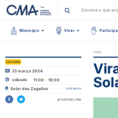
Skip
to
main
Main navigation
content
Icon
Icon
Icon
Município
Viver
Participa
HOME
CULTURA
Vir
23 março 2024
Sol
sábado
11:00
18:00
Solar dos Zagallos
VER MAPA
Image
COPIAR LINK