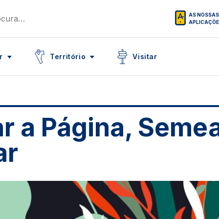
AS NOSSAS
APLICAÇÕ
Icon
Icon
r
Território
Visitar
ar a Página, Semea
ar