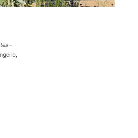
tes
–
ngeiro,