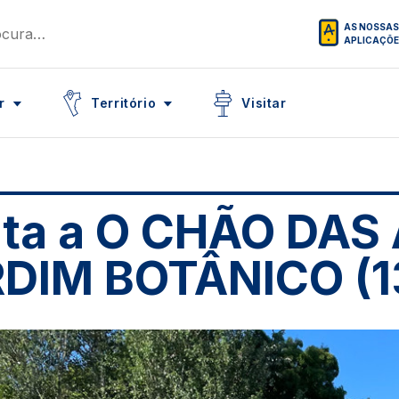
AS NOSSAS
APLICAÇÕ
Icon
Icon
r
Território
Visitar
ita a O CHÃO DAS
DIM BOTÂNICO (13