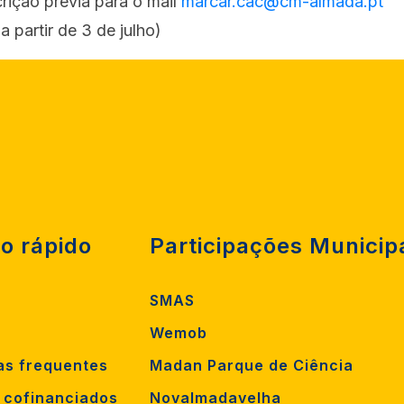
rição prévia para o mail
marcar.cac@cm-almada.pt
a partir de 3 de julho)
o rápido
Participações Municip
SMAS
Wemob
as frequentes
Madan Parque de Ciência
s cofinanciados
Novalmadavelha