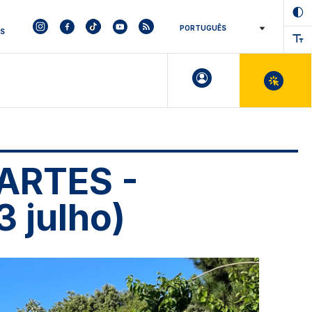
ES
 ARTES -
 julho)