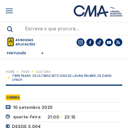
Skip
to
main
content
AS NOSSAS
APLICAÇÕES
HOME
VIVER
CULTURA
TWIN PEAKS: OS ÚLTIMOS SETE DIAS DE LAURA PALMER, DE DAVID
LYNCH
CINEMA
10 setembro 2025
quarta-feira
21:00
23:15
DESDE 3.00€