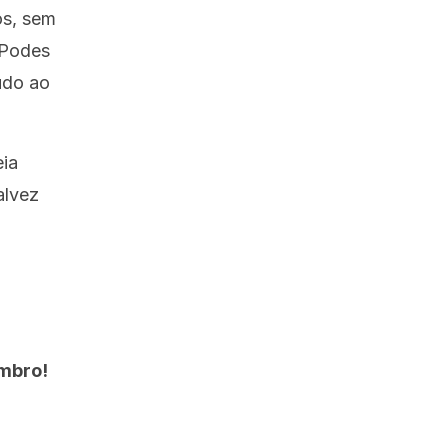
os, sem
 Podes
udo ao
eia
alvez
embro!