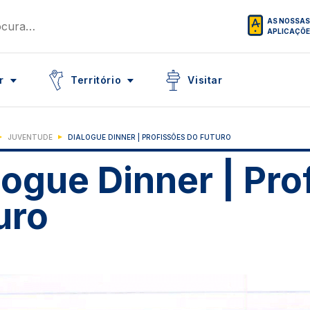
AS NOSSAS
APLICAÇÕ
Icon
Icon
r
Território
Visitar
JUVENTUDE
DIALOGUE DINNER | PROFISSÕES DO FUTURO
logue Dinner | Pro
uro