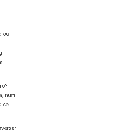
o ou
m
ir
um
ro?
ia, num
o se
nversar