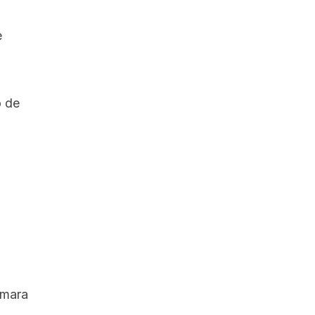
e
o de
mara