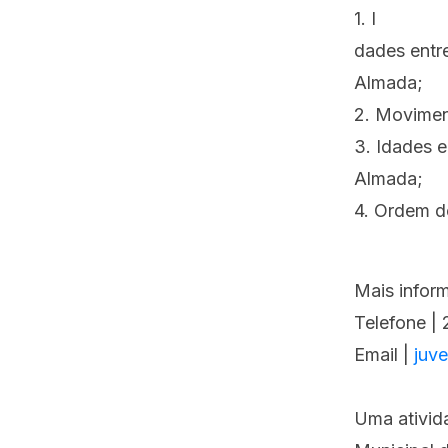
1. I
dades entre
Almada;
2. Movimen
3. Idades e
Almada;
4. Ordem de
Mais infor
Telefone |
Email |
juv
Uma ativid