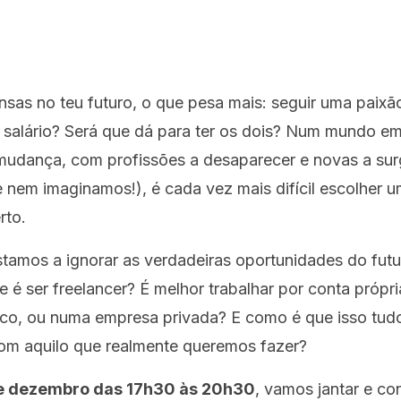
sas no teu futuro, o que pesa mais: seguir uma paixã
m salário? Será que dá para ter os dois? Num mundo e
mudança, com profissões a desaparecer e novas a surg
 nem imaginamos!), é cada vez mais difícil escolher 
rto.
stamos a ignorar as verdadeiras oportunidades do futu
 é ser freelancer? É melhor trabalhar por conta própr
ico, ou numa empresa privada? E como é que isso tud
com aquilo que realmente queremos fazer?
e dezembro das 17h30 às 20h30
, vamos jantar e co