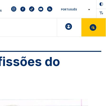
ES
fissões do