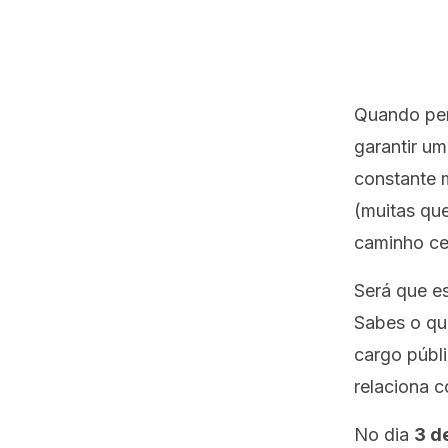
Quando pen
garantir u
constante 
(muitas que
caminho ce
Será que e
Sabes o que
cargo públ
relaciona 
No dia
3 d