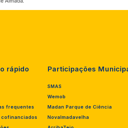
de Almada.
o rápido
Participações Municip
SMAS
Wemob
as frequentes
Madan Parque de Ciência
s cofinanciados
Novalmadavelha
ções
ArribaTejo