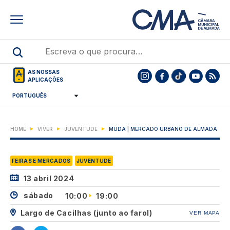
Skip
to
main
content
AS NOSSAS
APLICAÇÕES
HOME
VIVER
JUVENTUDE
MUDA | MERCADO URBANO DE ALMADA
FEIRAS E MERCADOS
JUVENTUDE
13 abril 2024
sábado
10:00
19:00
Largo de Cacilhas (junto ao farol)
VER MAPA