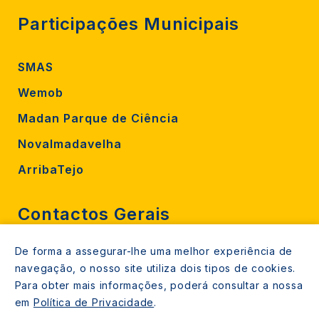
Participações Municipais
SMAS
Wemob
Madan Parque de Ciência
Novalmadavelha
ArribaTejo
Contactos Gerais
De forma a assegurar-lhe uma melhor experiência de
212 724 000
navegação, o nosso site utiliza dois tipos de cookies.
800206770 (gratuito rede fixa)
Para obter mais informações, poderá consultar a nossa
em
Política de Privacidade
.
Contacte-nos